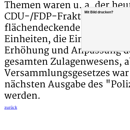
Themen waren u. a. der heu
Mit Bild drucken?
CDU-/FDP-Fraktion zur Stär
flächendeckende Einführung
Einheiten, die Einführung v
Erhöhung und Anpassung de
gesamten Zulagenwesens, ab
Versammlungsgesetzes war 
nächsten Ausgabe des "Poliz
werden.
zurück