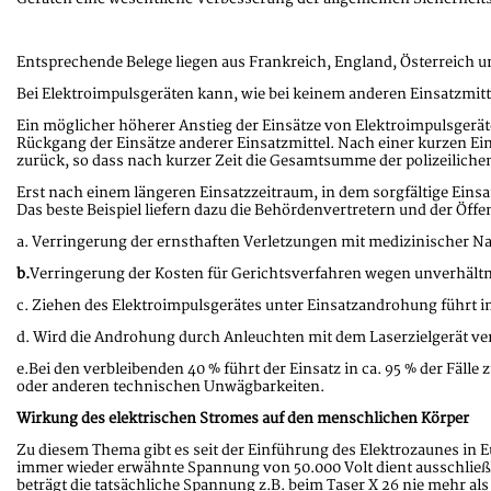
Entsprechende Belege liegen aus Frankreich, England, Österreich u
Bei Elektroimpulsgeräten kann, wie bei keinem anderen Einsatzmit
Ein möglicher höherer Anstieg der Einsätze von Elektroimpulsgeräten
Rückgang der Einsätze anderer Einsatzmittel. Nach einer kurzen
zurück, so dass nach kurzer Zeit die Gesamtsumme der polizeili
Erst nach einem längeren Einsatzzeitraum, in dem sorgfältige Einsat
Das beste Beispiel liefern dazu die Behördenvertretern und der Öff
a.
Verringerung der ernsthaften Verletzungen mit medizinischer N
b.
Verringerung der Kosten für Gerichtsverfahren wegen unverhältn
c.
Ziehen des Elektroimpulsgerätes unter Einsatzandrohung führt i
d.
Wird die Androhung durch Anleuchten mit dem Laserzielgerät vers
e.
Bei den verbleibenden 40 % führt der Einsatz in ca. 95 % der Fäll
oder anderen technischen Unwägbarkeiten.
Wirkung des elektrischen Stromes auf den menschlichen Körper
Zu diesem Thema gibt es seit der Einführung des Elektrozaunes in 
immer wieder erwähnte Spannung von 50.000 Volt dient ausschließl
beträgt die tatsächliche Spannung z.B. beim Taser X 26 nie mehr als 