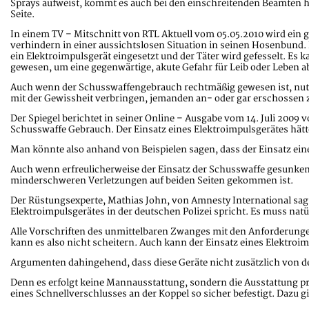
Sprays aufweist, kommt es auch bei den einschreitenden Beamten h
Seite.
In einem TV – Mitschnitt von RTL Aktuell vom 05.05.2010 wird ein gu
verhindern in einer aussichtslosen Situation in seinen Hosenbund. 
ein Elektroimpulsgerät eingesetzt und der Täter wird gefesselt. Es k
gewesen, um eine gegenwärtige, akute Gefahr für Leib oder Leben 
Auch wenn der Schusswaffengebrauch rechtmäßig gewesen ist, nutz
mit der Gewissheit verbringen, jemanden an- oder gar erschossen z
Der Spiegel berichtet in seiner Online – Ausgabe vom 14. Juli 2009
Schusswaffe Gebrauch. Der Einsatz eines
Elektroimpulsgerätes
hätt
Man könnte also anhand von Beispielen sagen, dass der Einsatz ei
Auch wenn erfreulicherweise der Einsatz der Schusswaffe gesunken i
minderschweren Verletzungen auf beiden Seiten gekommen ist.
Der Rüstungsexperte, Mathias John, von Amnesty International sagte
Elektroimpulsgerätes in der deutschen Polizei spricht. Es muss nat
Alle Vorschriften des unmittelbaren Zwanges mit den Anforderungen 
kann es also nicht scheitern. Auch kann der Einsatz eines Elektro
Argumenten dahingehend, dass diese Geräte nicht zusätzlich von d
Denn es erfolgt keine Mannausstattung, sondern die Ausstattung pr
eines Schnellverschlusses an der Koppel so sicher befestigt. Dazu 