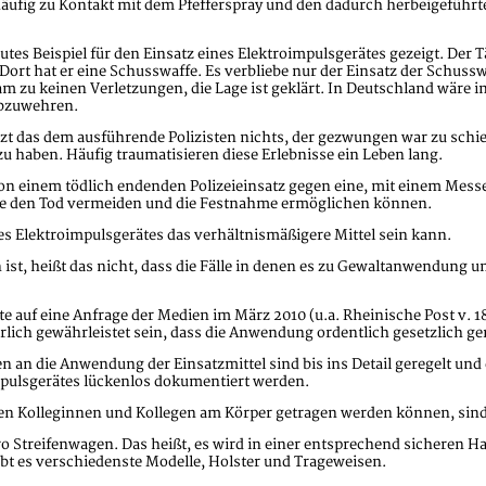
äufig zu Kontakt mit dem Pfefferspray und den dadurch herbeigeführt
tes Beispiel für den Einsatz eines Elektroimpulsgerätes gezeigt. Der T
Dort hat er eine Schusswaffe. Es verbliebe nur der Einsatz der Schus
am zu keinen Verletzungen, die Lage ist geklärt. In Deutschland wäre i
abzuwehren.
t das dem ausführende Polizisten nichts, der gezwungen war zu schie
u haben. Häufig traumatisieren diese Erlebnisse ein Leben lang.
 von einem tödlich endenden Polizeieinsatz gegen eine, mit einem Mes
e den Tod vermeiden und die Festnahme ermöglichen können.
nes
Elektroimpulsgerätes
das verhältnismäßigere Mittel sein kann.
st, heißt das nicht, dass die Fälle in denen es zu Gewaltanwendung u
 auf eine Anfrage der Medien im März 2010 (u.a. Rheinische Post v. 18
ürlich gewährleistet sein, dass die Anwendung ordentlich gesetzlich 
an die Anwendung der Einsatzmittel sind bis ins Detail geregelt und 
impulsgerätes lückenlos dokumentiert werden.
en Kolleginnen und Kollegen am Körper getragen werden können, sind
o Streifenwagen. Das heißt, es wird in einer entsprechend sicheren Ha
gibt es verschiedenste Modelle, Holster und Trageweisen.