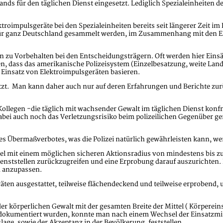
nds für den täglichen Dienst eingesetzt. Lediglich Spezialeinheiten
impulsgeräte bei den Spezialeinheiten bereits seit längerer Zeit im Ei
 für ganz Deutschland gesammelt werden, im Zusammenhang mit den Er
en zu Vorbehalten bei den Entscheidungsträgern. Oft werden hier Eins
n, dass das amerikanische Polizeisystem (Einzelbesatzung, weite La
 Einsatz von Elektroimpulsgeräten basieren.
tzt.
Man kann daher auch nur auf deren Erfahrungen und Berichte zurü
Kollegen -die täglich mit wachsender Gewalt im täglichen Dienst konfr
bei auch noch das Verletzungsrisiko beim polizeilichen Gegenüber geri
 Übermaßverbotes, was die Polizei natürlich gewährleisten kann, wenn
tel mit einem möglichen sicheren Aktionsradius von mindestens bis zu 
 Dienststellen zurückzugreifen und eine Erprobung darauf auszurichten
d anzupassen.
ten ausgestattet, teilweise flächendeckend und teilweise erprobend,
der körperlichen Gewalt mit der gesamten Breite der Mittel ( Körperei
 dokumentiert wurden, konnte man nach einem Wechsel der Einsatzmit
age, sowie der Akzeptanz in der Bevölkerung, feststellen.