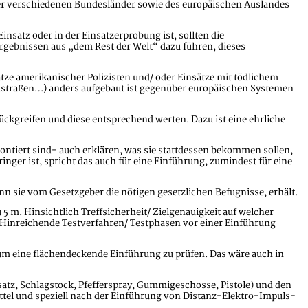
 der verschiedenen Bundesländer sowie des europäischen Auslandes
nsatz oder in der Einsatzerprobung ist, sollten die
gebnissen aus „dem Rest der Welt“ dazu führen, dieses
ätze amerikanischer Polizisten und/ oder Einsätze mit tödlichem
ndstraßen…) anders aufgebaut ist gegenüber europäischen Systemen
ckgreifen und diese entsprechend werten. Dazu ist eine ehrliche
ontiert sind- auch erklären, was sie stattdessen bekommen sollen,
nger ist, spricht das auch für eine Einführung, zumindest für eine
 sie vom Gesetzgeber die nötigen gesetzlichen Befugnisse, erhält.
5 m. Hinsichtlich Treffsicherheit/ Zielgenauigkeit auf welcher
. Hinreichende Testverfahren/ Testphasen vor einer Einführung
 um eine flächendeckende Einführung zu prüfen. Das wäre auch in
nsatz, Schlagstock, Pfefferspray, Gummigeschosse, Pistole) und den
tel und speziell nach der Einführung von Distanz-Elektro-Impuls-