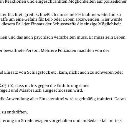
en Reaktionen und eingeschränkten Möglichkeiten auf polizeilicher
äter flüchtet, greift schließlich um seine Festnahme weiterhin zu
swaffe um eine Gefahr für Leib oder Leben abzuwenden. Hier wurde
n diesem Fall der Einsatz der Schusswaffe die einzige Möglichkeit
ßen und das auch psychisch verarbeiten muss. Er muss sein Leben
ser bewaffnete Person. Mehrere Polizisten machten von der
nd Einsatz von Schlagstock etc. kam, nicht auch zu schweren oder
.03.10), dass nichts gegen die Einführung eines
geregelt und Missbrauch ausgeschlossen wird.
die Anwendung aller Einsatzmittel wird regelmäßig trainiert. Daran
 zu entkräften.
lterung im Streifenwagen vorgehalten und im Bedarfsfall mittels