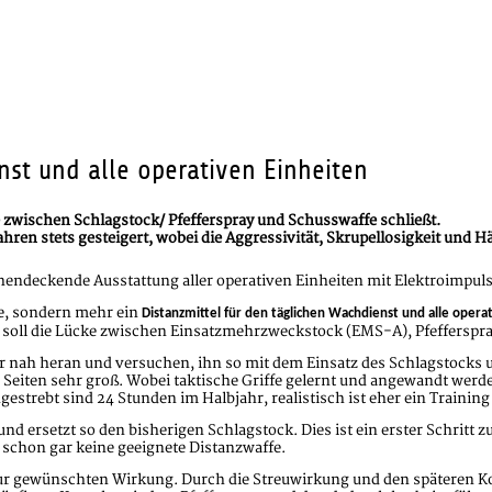
nst und alle operativen Einheiten
ke zwischen Schlagstock/ Pfefferspray und Schusswaffe schließt.
ahren stets gesteigert, wobei die Aggressivität, Skrupellosigkeit und H
chendeckende Ausstattung aller operativen Einheiten mit Elektroimpuls
ze, sondern mehr ein
Distanzmittel für den täglichen Wachdienst und alle operat
t soll die Lücke zwischen Einsatzmehrzweckstock (EMS-A), Pfefferspr
 nah heran und versuchen, ihn so mit dem Einsatz des Schlagstocks un
en Seiten sehr groß. Wobei taktische Griffe gelernt und angewandt wer
strebt sind 24 Stunden im Halbjahr, realistisch ist eher ein Training
 ersetzt so den bisherigen Schlagstock. Dies ist ein erster Schritt z
 schon gar keine geeignete Distanzwaffe.
t zur gewünschten Wirkung. Durch die Streuwirkung und den späteren 