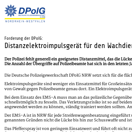
Forderung der DPolG:
Distanzelektroimpulsgerät für den Wachdie
Der Polizei fehlt generell ein geeignetes Distanzmittel, das die Lüc
Die Anzahl der Übergriffe auf Polizeibeamte hat sich in den letzten J
Die Deutsche Polizeigewerkschaft DPolG NRW setzt sich für die flä
Elektroimpulsgeräte sind weniger ein Einsatzmittel für Großeinsät
von Gewalt gegen Polizeibeamte genau dort. Ein Elektroimpulsgerä
Bei dem Einsatz des EMS-A muss man an das polizeiliche Gegenüber
schnellstmöglich zu fesseln. Das Verletzungsrisiko ist so auf beid
angewendet werden zu können, ständig trainiert werden sollten. Ange
Der EMS-A ist in NRW für jede Streifenwagenbesatzung eingeführt und
genannten Gründen nicht die Lücke bis hin zur Schusswaffe und ist
Das Pfefferspray ist von geringem Einsatzwert und führt oft nich