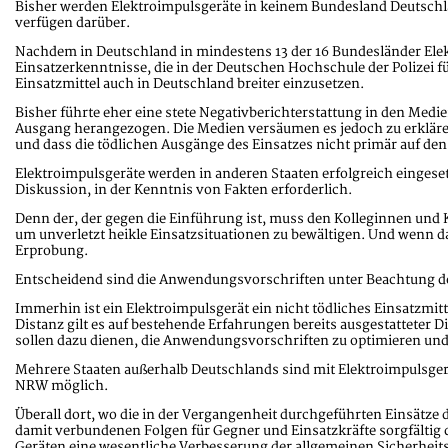
Bisher werden Elektroimpulsgeräte in keinem Bundesland Deutschla
verfügen darüber.
Nachdem in Deutschland in mindestens 13 der 16 Bundesländer Elektro
Einsatzerkenntnisse, die in der Deutschen Hochschule der Polizei
Einsatzmittel auch in Deutschland breiter einzusetzen.
Bisher führte eher eine stete Negativberichterstattung in den Medi
Ausgang herangezogen. Die Medien versäumen es jedoch zu erkläre
und dass die tödlichen Ausgänge des Einsatzes nicht primär auf den
Elektroimpulsgeräte werden in anderen Staaten erfolgreich eingese
Diskussion, in der Kenntnis von Fakten erforderlich.
Denn der, der gegen die Einführung ist, muss den Kolleginnen und 
um unverletzt heikle Einsatzsituationen zu bewältigen. Und wenn da
Erprobung.
Entscheidend sind die Anwendungsvorschriften unter Beachtung des
Immerhin ist ein Elektroimpulsgerät ein nicht tödliches Einsatzmit
Distanz gilt es auf bestehende Erfahrungen bereits ausgestatteter
sollen dazu dienen, die Anwendungsvorschriften zu optimieren un
Mehrere Staaten außerhalb Deutschlands sind mit Elektroimpulsgerä
NRW möglich.
Überall dort, wo die in der Vergangenheit durchgeführten Einsätze 
damit verbundenen Folgen für Gegner und Einsatzkräfte sorgfältig
Geräten eine wesentliche Verbesserung der allgemeinen Sicherheitsl