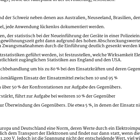
nd der Schweiz neben denen aus Australien, Neuseeland, Brasilien, de
tel, jede Anwendung lückenlos dokumentiert werden.
, der statistisch bei der Neueinführung der Geräte in einer Polizeiein
 Eingewöhnungszeit geht dann aufgrund des hohen Abschreckungswert
chen Zwangsmaßnahmen durch die Einführung deutlich gesenkt werden
zstatistiken geführt werden, ist festzustellen, welche Wirksamkeit Elek
entlichkeit zugänglichen Statistiken aus England und den USA.
achbehandlung um bis zu 80 % bei den Einsatzkräften und deren Gege
ismäßigem Einsatz der Einsatzmittel zwischen 10 und 95 %
n über 50 % der Konfrontationen zur Aufgabe des Gegenübers.
tärkt, führt zur Aufgabe bei weiteren 10 % der Gegenüber
e zur Überwindung des Gegenübers. Die etwa 5 %, in denen der Einsatz n
Europa und Deutschland eine Norm, deren Werte durch ein Elektroimpu
ich dem Transport der Elektronen und findet nur dann statt, wenn di
1.200 V. Jedoch ist die Spannung nicht der entscheidende Wert, viel wic