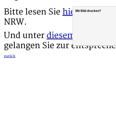
Bitte lesen Sie
hier
die voll
Mit Bild drucken?
NRW.
Und unter
diesem Link
zur 
gelangen Sie zur entsprec
zurück