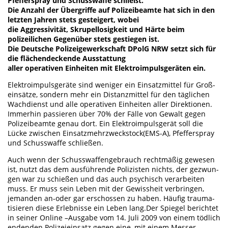
Pfefferspray und Schusswaffe schließt.
Die Anzahl der Übergriffe auf Polizeibeamte hat sich in den
letzten Jahren stets gesteigert, wobei
die Aggressivität, Skrupellosigkeit und Härte beim
polizeilichen Gegenüber stets gestiegen ist.
Die Deutsche Polizeigewerkschaft DPolG NRW setzt sich für
die flächendeckende Ausstattung
aller operativen Einheiten mit Elektroimpulsgeräten ein.
Elektroimpulsgeräte sind weniger ein Einsatzmittel für Groß-
einsätze, sondern mehr ein Distanzmittel für den täglichen
Wachdienst und alle operativen Einheiten aller Direktionen.
Immerhin passieren über 70% der Fälle von Gewalt gegen
Polizeibeamte genau dort. Ein Elektroimpulsgerät soll die
Lücke zwischen Einsatzmehrzweckstock(EMS-A), Pfefferspray
und Schusswaffe schließen.
Auch wenn der Schusswaffengebrauch rechtmäßig gewesen
ist, nutzt das dem ausführende Polizisten nichts, der gezwun-
gen war zu schießen und das auch psychisch verarbeiten
muss. Er muss sein Leben mit der Gewissheit verbringen,
jemanden an-oder gar erschossen zu haben. Häufig trauma-
tisieren diese Erlebnisse ein Leben lang.Der Spiegel berichtet
in seiner Online –Ausgabe vom 14. Juli 2009 von einem tödlich
endenden Polizeieinsatz gegen eine, mit einem Messer