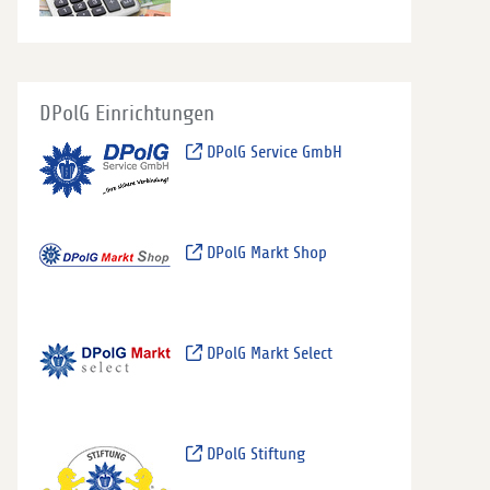
DPolG Einrichtungen
DPolG Service GmbH
DPolG Markt Shop
DPolG Markt Select
DPolG Stiftung