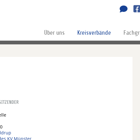
Über uns
Kreisverbände
Fachg
SITZENDER
elle
00
ddrup
 des KV Münster