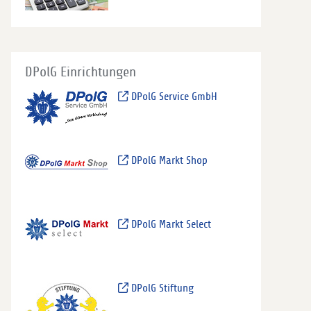
DPolG Einrichtungen
DPolG Service GmbH
DPolG Markt Shop
DPolG Markt Select
DPolG Stiftung