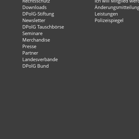
Rechtsschutz
Ich will Mitglied wer
Downloads
Änderungsmitteilun
DPolG-Stiftung
Leistungen
Newsletter
Polizeispiegel
DPolG Tauschbörse
Seminare
Merchandise
Presse
Partner
Landesverbände
DPolG Bund