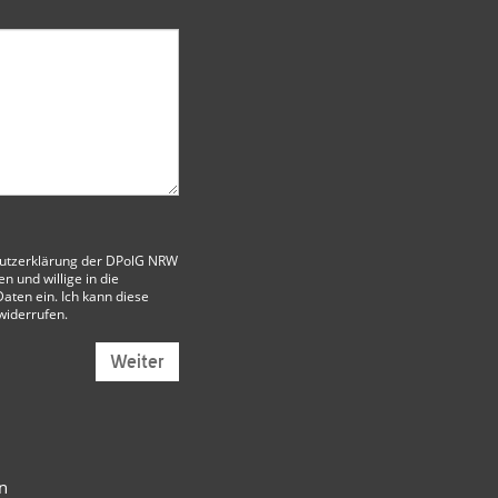
utzerklärung der DPolG NRW
 und willige in die
aten ein. Ich kann diese
 widerrufen.
Weiter
n