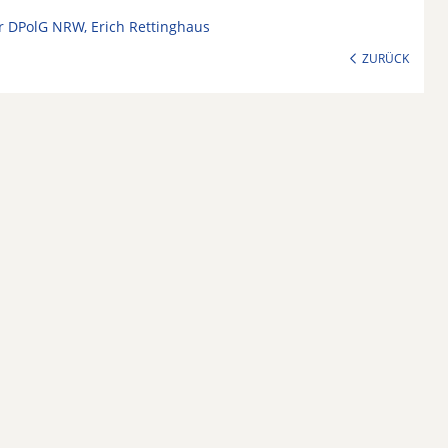
 DPolG NRW, Erich Rettinghaus
ZURÜCK