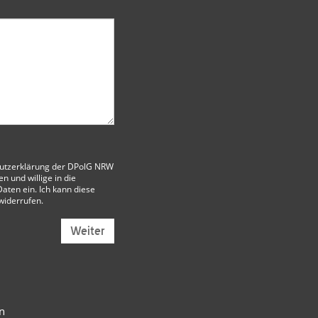
utzerklärung der DPolG NRW
 und willige in die
aten ein. Ich kann diese
 widerrufen.
Weiter
n