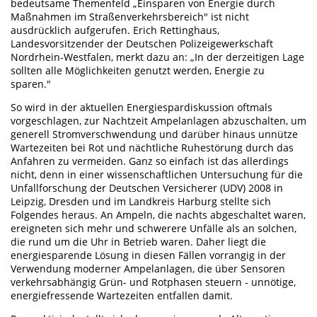
bedeutsame Themenfeld „Einsparen von Energie durch
Maßnahmen im Straßenverkehrsbereich" ist nicht
ausdrücklich aufgerufen. Erich Rettinghaus,
Landesvorsitzender der Deutschen Polizeigewerkschaft
Nordrhein-Westfalen, merkt dazu an: „In der derzeitigen Lage
sollten alle Möglichkeiten genutzt werden, Energie zu
sparen."
So wird in der aktuellen Energiespardiskussion oftmals
vorgeschlagen, zur Nachtzeit Ampelanlagen abzuschalten, um
generell Stromverschwendung und darüber hinaus unnütze
Wartezeiten bei Rot und nächtliche Ruhestörung durch das
Anfahren zu vermeiden. Ganz so einfach ist das allerdings
nicht, denn in einer wissenschaftlichen Untersuchung für die
Unfallforschung der Deutschen Versicherer (UDV) 2008 in
Leipzig, Dresden und im Landkreis Harburg stellte sich
Folgendes heraus. An Ampeln, die nachts abgeschaltet waren,
ereigneten sich mehr und schwerere Unfälle als an solchen,
die rund um die Uhr in Betrieb waren. Daher liegt die
energiesparende Lösung in diesen Fällen vorrangig in der
Verwendung moderner Ampelanlagen, die über Sensoren
verkehrsabhängig Grün- und Rotphasen steuern - unnötige,
energiefressende Wartezeiten entfallen damit.