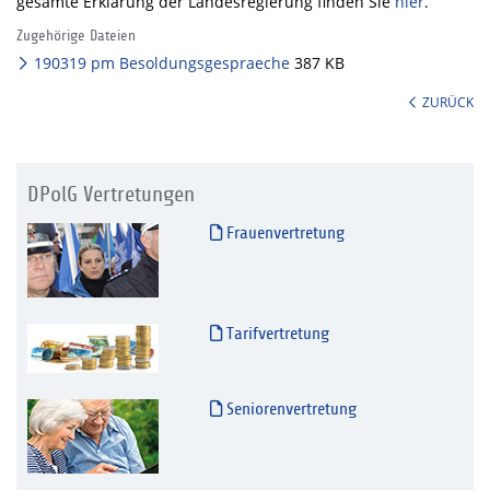
gesamte Erklärung der Landesregierung finden Sie
hier
.
Zugehörige Dateien
190319 pm Besoldungsgespraeche
387 KB
ZURÜCK
DPolG Vertretungen
Frauenvertretung
Tarifvertretung
Seniorenvertretung